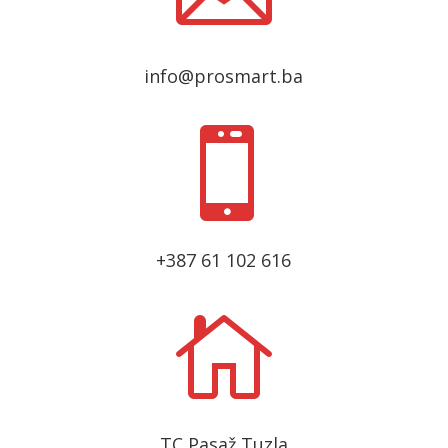
info@prosmart.ba

+387 61 102 616

TC Pasaž Tuzla